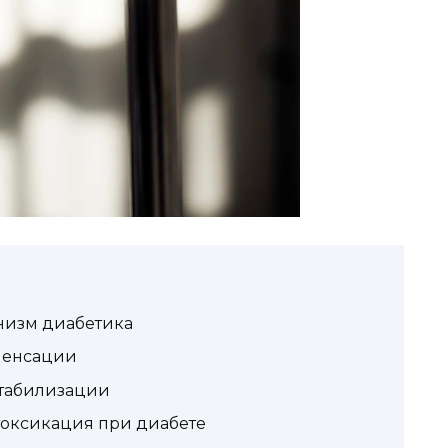
низм диабетика
мпенсации
стабилизации
токсикация при диабете