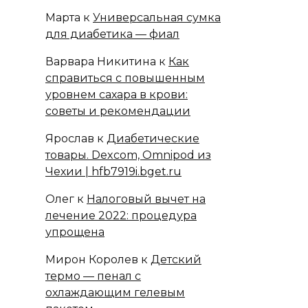
Марта
к
Универсальная сумка
для диабетика — фиал
Варвара Никитина
к
Как
справиться с повышенным
уровнем сахара в крови:
советы и рекомендации
Ярослав
к
Диабетические
товары. Dexcom, Omnipod из
Чехии | hfb7919i.bget.ru
Олег
к
Налоговый вычет на
лечение 2022: процедура
упрощена
Мирон Королев
к
Детский
термо — пенал с
охлаждающим гелевым