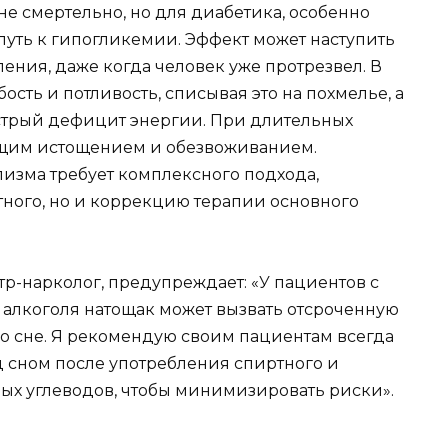
не смертельно, но для диабетика, особенно
уть к гипогликемии. Эффект может наступить
ления, даже когда человек уже протрезвел. В
бость и потливость, списывая это на похмелье, а
острый дефицит энергии. При длительных
общим истощением и обезвоживанием.
изма требует комплексного подхода,
тного, но и коррекцию терапии основного
атр-нарколог, предупреждает: «У пациентов с
 алкоголя натощак может вызвать отсроченную
во сне. Я рекомендую своим пациентам всегда
д сном после употребления спиртного и
ых углеводов, чтобы минимизировать риски».