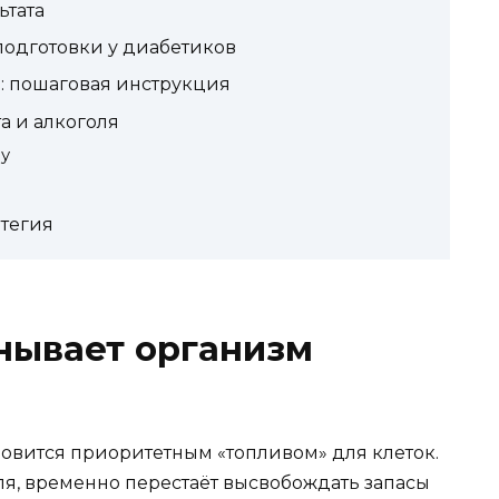
ьтата
подготовки у диабетиков
: пошаговая инструкция
а и алкоголя
у
атегия
нывает организм
новится приоритетным «топливом» для клеток.
ля, временно перестаёт высвобождать запасы