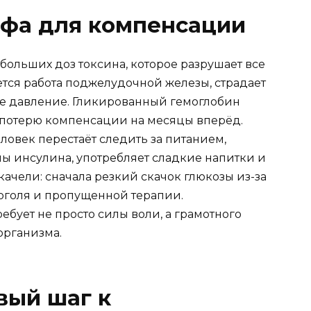
офа для компенсации
больших доз токсина, которое разрушает все
ется работа поджелудочной железы, страдает
ое давление. Гликированный гемоглобин
т потерю компенсации на месяцы вперёд.
ловек перестаёт следить за питанием,
лы инсулина, употребляет сладкие напитки и
качели: сначала резкий скачок глюкозы из-за
коголя и пропущенной терапии.
ебует не просто силы воли, а грамотного
организма.
вый шаг к