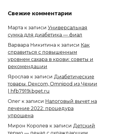
Свежие комментарии
Марта
к записи
Универсальная
сумка для диабетика — фиал
Варвара Никитина
к записи
Как
справиться с повышенным
уровнем сахара в крови: советы и
рекомендации
Ярослав
к записи
Диабетические
товары. Dexcom, Omnipod из Чехии
| hfb7919i.bget.ru
Олег
к записи
Налоговый вычет на
лечение 2022: процедура
упрощена
Мирон Королев
к записи
Детский
термо — пенал с охлаждающим