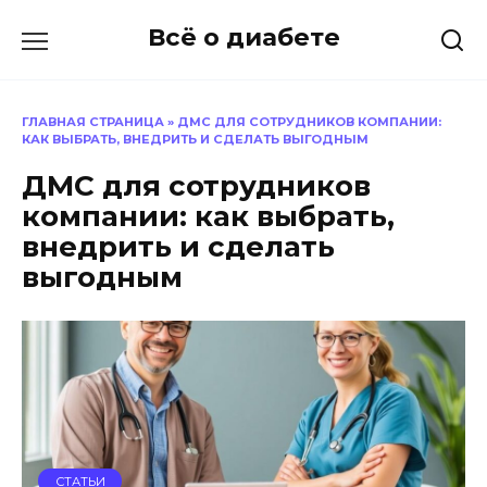
Перейти
Всё о диабете
к
содержанию
ГЛАВНАЯ СТРАНИЦА
»
ДМС ДЛЯ СОТРУДНИКОВ КОМПАНИИ:
КАК ВЫБРАТЬ, ВНЕДРИТЬ И СДЕЛАТЬ ВЫГОДНЫМ
ДМС для сотрудников
компании: как выбрать,
внедрить и сделать
выгодным
СТАТЬИ