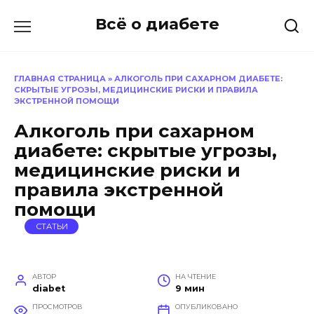
Перейти
Всё о диабете
к
содержанию
ГЛАВНАЯ СТРАНИЦА
»
АЛКОГОЛЬ ПРИ САХАРНОМ ДИАБЕТЕ:
СКРЫТЫЕ УГРОЗЫ, МЕДИЦИНСКИЕ РИСКИ И ПРАВИЛА
ЭКСТРЕННОЙ ПОМОЩИ
Алкоголь при сахарном
диабете: скрытые угрозы,
медицинские риски и
правила экстренной
помощи
СТАТЬИ
АВТОР
НА ЧТЕНИЕ
diabet
9 мин
ПРОСМОТРОВ
ОПУБЛИКОВАНО