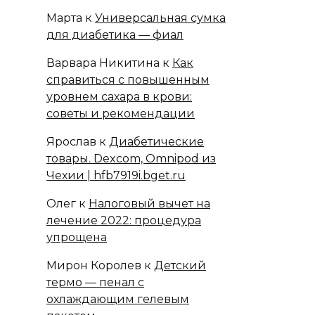
Марта
к
Универсальная сумка
для диабетика — фиал
Варвара Никитина
к
Как
справиться с повышенным
уровнем сахара в крови:
советы и рекомендации
Ярослав
к
Диабетические
товары. Dexcom, Omnipod из
Чехии | hfb7919i.bget.ru
Олег
к
Налоговый вычет на
лечение 2022: процедура
упрощена
Мирон Королев
к
Детский
термо — пенал с
охлаждающим гелевым