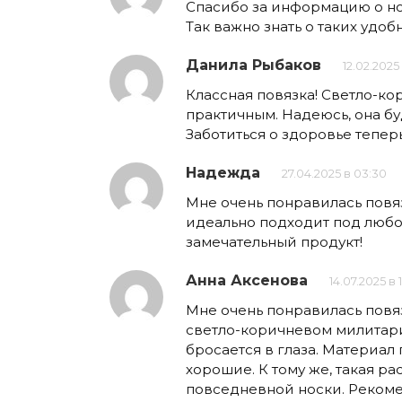
Спасибо за информацию о но
Так важно знать о таких удоб
Данила Рыбаков
12.02.2025
Классная повязка! Светло-к
практичным. Надеюсь, она бу
Заботиться о здоровье тепер
Надежда
27.04.2025 в 03:30
Мне очень понравилась повяз
идеально подходит под любой
замечательный продукт!
Анна Аксенова
14.07.2025 в 
Мне очень понравилась повязк
светло-коричневом милитари
бросается в глаза. Материал
хорошие. К тому же, такая р
повседневной носки. Реком