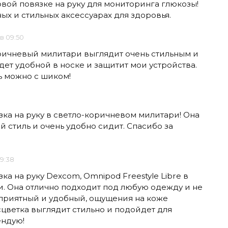
вой повязке на руку для мониторинга глюкозы!
ных и стильных аксессуарах для здоровья.
 в 09:50
оричневый милитари выглядит очень стильным и
дет удобной в носке и защитит мои устройства.
ь можно с шиком!
ка на руку в светло-коричневом милитари! Она
 стиль и очень удобно сидит. Спасибо за
19:38
а на руку Dexcom, Omnipod Freestyle Libre в
. Она отлично подходит под любую одежду и не
 приятный и удобный, ощущения на коже
асцветка выглядит стильно и подойдет для
ендую!