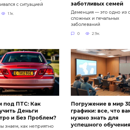
заботливых семей
кивался с ситуацией
Деменция — это одно из 
1.1к.
сложных и печальных
заболеваний
0
2.9к.
м под ПТС: Как
Погружение в мир 3
учить Деньги
графики: все, что ва
тро и Без Проблем?
нужно знать для
успешного обучени
мы знаем, как неприятно