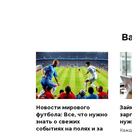
В
Новости мирового
Зай
футбола: Все, что нужно
зарп
знать о свежих
нуж
событиях на полях и за
Кажд