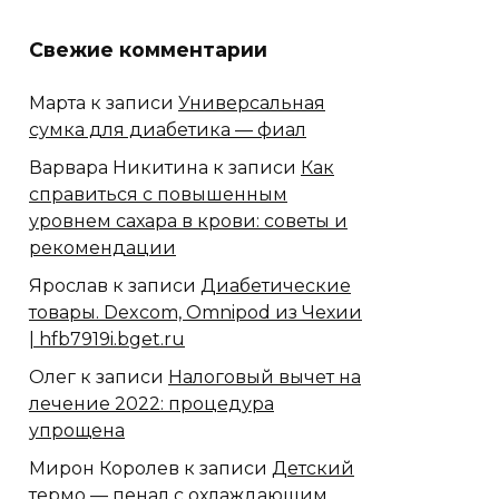
Свежие комментарии
Марта
к записи
Универсальная
сумка для диабетика — фиал
Варвара Никитина
к записи
Как
справиться с повышенным
уровнем сахара в крови: советы и
рекомендации
Ярослав
к записи
Диабетические
товары. Dexcom, Omnipod из Чехии
| hfb7919i.bget.ru
Олег
к записи
Налоговый вычет на
лечение 2022: процедура
упрощена
Мирон Королев
к записи
Детский
термо — пенал с охлаждающим