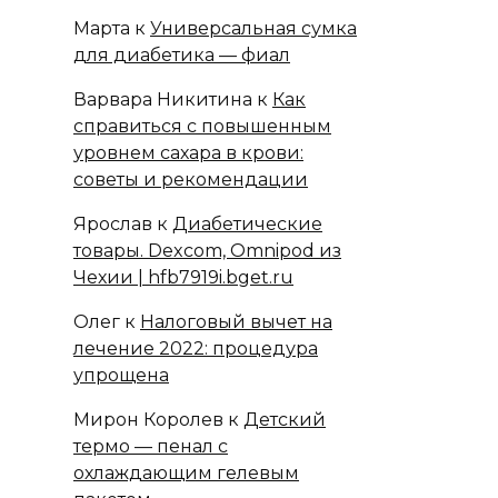
Марта
к
Универсальная сумка
для диабетика — фиал
Варвара Никитина
к
Как
справиться с повышенным
уровнем сахара в крови:
советы и рекомендации
Ярослав
к
Диабетические
товары. Dexcom, Omnipod из
Чехии | hfb7919i.bget.ru
Олег
к
Налоговый вычет на
лечение 2022: процедура
упрощена
Мирон Королев
к
Детский
термо — пенал с
охлаждающим гелевым