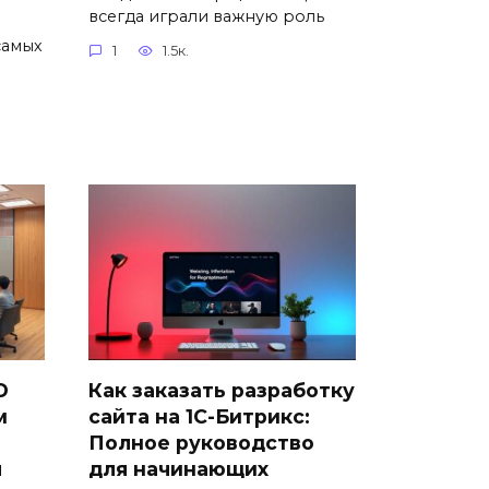
всегда играли важную роль
самых
1
1.5к.
D
Как заказать разработку
м
сайта на 1С-Битрикс:
Полное руководство
я
для начинающих