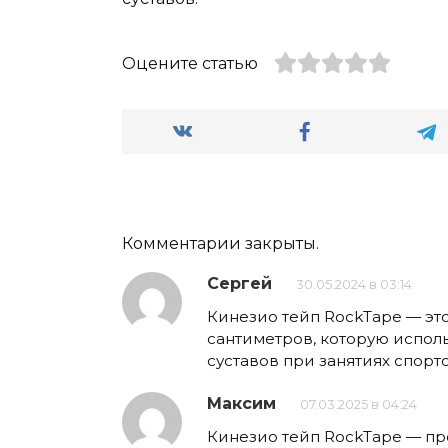
Оцените статью
Комментарии закрыты.
Сергей
30.05.2024 в 03:14
Кинезио тейп RockTape — это
сантиметров, которую испол
суставов при занятиях спорт
Максим
07.03.2025 в 04:24
Кинезио тейп RockTape — про