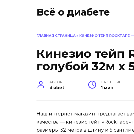
Перейти
Всё о диабете
к
содержанию
ГЛАВНАЯ СТРАНИЦА
»
КИНЕЗИО ТЕЙП ROCKTAPE —
Кинезио тейп 
голубой 32м х 
АВТОР
НА ЧТЕНИЕ
diabet
1 мин
Наш интернет-магазин предлагает ва
качества — кинезио тейп «RockTape» 
размеры 32 метра в длину и 5 сантим