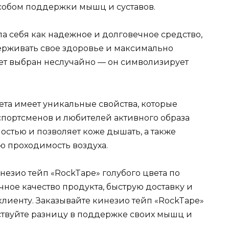
обом поддержки мышц и суставов.
 себя как надежное и долговечное средство,
рживать свое здоровье и максимально
вет выбран неслучайно — он символизирует
ета имеет уникальные свойства, которые
портсменов и любителей активного образа
остью и позволяет коже дышать, а также
ю проходимость воздуха.
езио тейп «RockTape» голубого цвета по
ное качество продукта, быструю доставку и
иенту. Заказывайте кинезио тейп «RockTape»
вствуйте разницу в поддержке своих мышц и