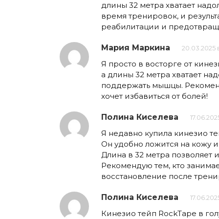
длины 32 метра хватает надо
время тренировок, и результ
реабилитации и предотвращ
Мария Маркина
20.03.2025 в
Я просто в восторге от кине
а длины 32 метра хватает над
поддержать мышцы. Рекоменд
хочет избавиться от болей!
Полина Киселева
17.06.202
Я недавно купила кинезио те
Он удобно ложится на кожу 
Длина в 32 метра позволяет и
Рекомендую тем, кто занимае
восстановление после трени
Полина Киселева
17.06.202
Кинезио тейп RockTape в го