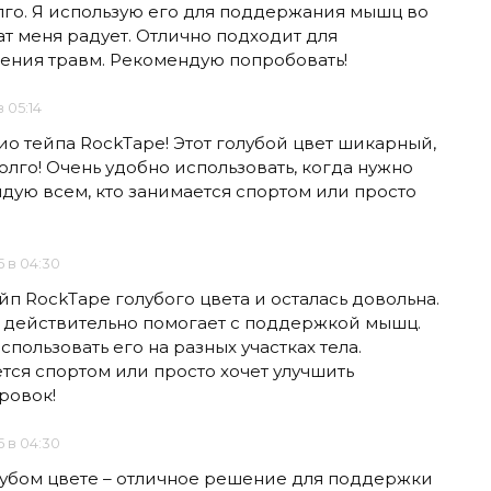
лго. Я использую его для поддержания мышц во
ат меня радует. Отлично подходит для
ения травм. Рекомендую попробовать!
 05:14
зио тейпа RockTape! Этот голубой цвет шикарный,
олго! Очень удобно использовать, когда нужно
ую всем, кто занимается спортом или просто
5 в 04:30
йп RockTape голубого цвета и осталась довольна.
и действительно помогает с поддержкой мышц.
спользовать его на разных участках тела.
тся спортом или просто хочет улучшить
ровок!
5 в 04:30
лубом цвете – отличное решение для поддержки