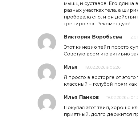
мышц и суставов. Его длина в
разных участках тела, а шир
пробовала его, и он действи
тренировок. Рекомендую!
Виктория Воробьева
12.0
Этот кинезио тейп просто су
Советую всем кто активно за
Илья
18.02.2026 в 06:26
Я просто в восторге от этого
классный – голубой прям как 
Илья Панков
19.02.2026 в 04:
Покупал этот тейп, хорошо к
приятный, долго держится п