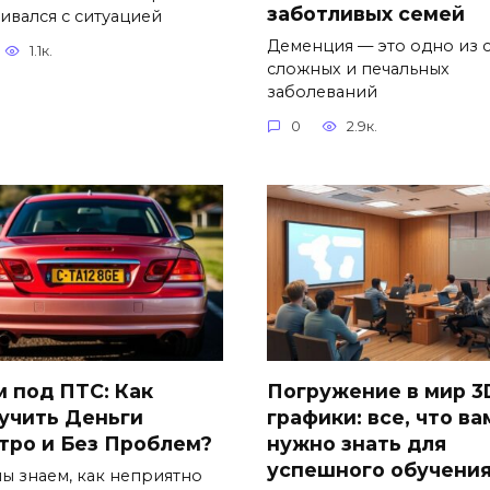
заботливых семей
кивался с ситуацией
Деменция — это одно из 
1.1к.
сложных и печальных
заболеваний
0
2.9к.
м под ПТС: Как
Погружение в мир 3
учить Деньги
графики: все, что ва
тро и Без Проблем?
нужно знать для
успешного обучени
мы знаем, как неприятно