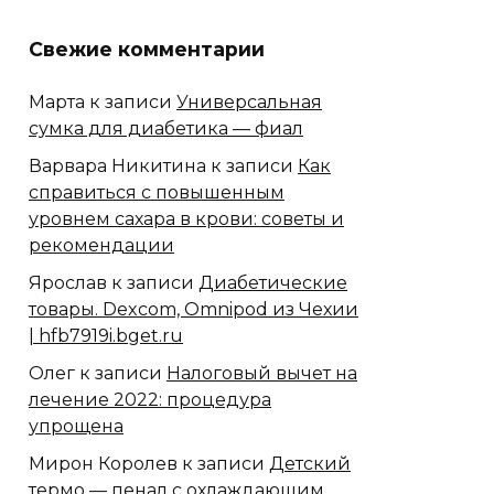
Свежие комментарии
Марта
к записи
Универсальная
сумка для диабетика — фиал
Варвара Никитина
к записи
Как
справиться с повышенным
уровнем сахара в крови: советы и
рекомендации
Ярослав
к записи
Диабетические
товары. Dexcom, Omnipod из Чехии
| hfb7919i.bget.ru
Олег
к записи
Налоговый вычет на
лечение 2022: процедура
упрощена
Мирон Королев
к записи
Детский
термо — пенал с охлаждающим