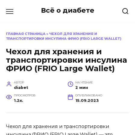
Перейти
Всё о диабете
к
содержанию
ГЛАВНАЯ СТРАНИЦА
»
ЧЕХОЛ ДЛЯ ХРАНЕНИЯ И
ТРАНСПОРТИРОВКИ ИНСУЛИНА ФРИО (FRIO LARGE WALLET)
Чехол для хранения и
транспортировки инсулина
ФРИО (FRIO Large Wallet)
АВТОР
НА ЧТЕНИЕ
diabet
2 мин
ПРОСМОТРОВ
ОПУБЛИКОВАНО
1.2к.
15.09.2023
Чехол для хранения и транспортировки
инсулина ФРИО (FRIO Large Wallet) — это